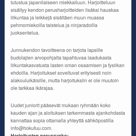
tutustua japanilaiseen miekkailuun. Harjoitteluun
sisältyy kendon perusharjoitteiden lisäksi hauskaa
liikuntaa ja leikkejä sisältäen muun muassa
pehmomiekoilla taistelua ja ninjaradoilla
juoksentelua.
Junnukendon tavoitteena on tarjota lapsille
budolajien arvopohjalta tapahtuvaa laadukasta
liikuntakasvatusta lasten oman osaamisen ja fysiikan
ehdoilla. Harjoitukset soveltuvat erityisesti noin
alakouluikäisille, mutta harjoituksiin ei ole muutoin
ole tarkkaa ikärajaa.
Uudet juniorit pääsevät mukaan ryhmään koko
kauden ajan ja aloituksen tarkemmasta ajankohdasta
kannattaa sopia ottamalla yhteyttä sähköpostilla
info@hokufuu.com.
Harjoitusten perusrunko: