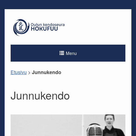
Skip
to
content
Menu
Etusivu
>
Junnukendo
Junnukendo