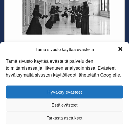
Oulun kendoseuran Hokufuun toiminta
Tämä sivusto käyttää evästeitä
alkoi vuonna 1998 ja se perustettiin
virallisesti alkuvuodesta 1999. Seuramme
Tämä sivusto käyttää evästeitä palveluiden
on yksi…
toimittamisessa ja liikenteen analysoinnissa. Evästeet
hyväksymällä sivuston käyttötiedot lähetetään Googlelle.
Lue lisää
Hyväksy evästeet
Estä evästeet
Copyright Oulun kendoseura Hokufuu ry
Tarkasta asetukset
Theme By
SiteOrigin