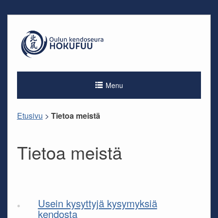
Skip
to
content
Menu
Etusivu
>
Tietoa meistä
Tietoa meistä
Usein kysyttyjä kysymyksiä
kendosta