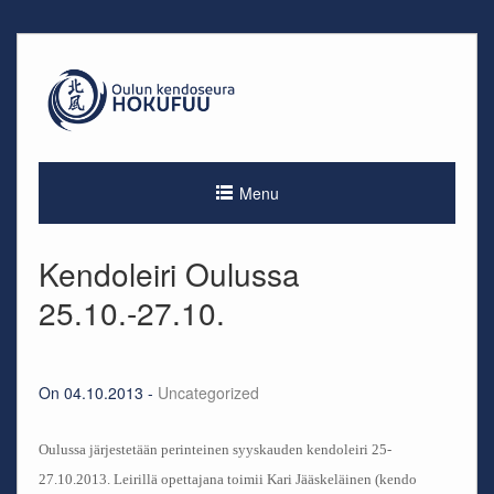
Skip
to
content
Menu
Kendoleiri Oulussa
25.10.-27.10.
On 04.10.2013 -
Uncategorized
Oulussa järjestetään perinteinen syyskauden kendoleiri 25-
27.10.2013. Leirillä opettajana toimii Kari Jääskeläinen (kendo