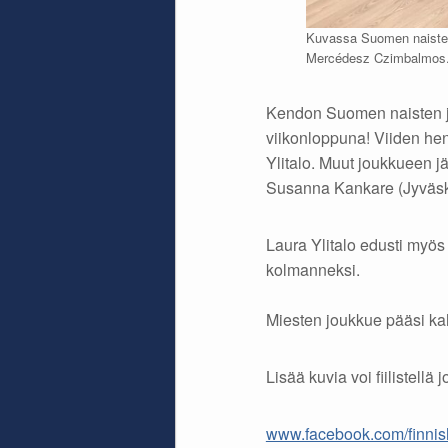
Kuvassa Suomen naisten
Mercédesz Czimbalmos
Kendon Suomen naisten jou
viikonloppuna! Viiden he
Ylitalo. Muut joukkueen 
Susanna Kankare (Jyväsk
Laura Ylitalo edusti myös
kolmanneksi.
Miesten joukkue pääsi k
Lisää kuvia voi fiilistellä
www.facebook.com/finnis