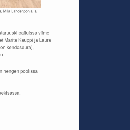
, Mila Lahdenpohja ja
taruuskilpailuissa viime
t Marita Kauppi ja Laura
ton kendoseura),
a).
jän hengen poolissa
uekisassa.