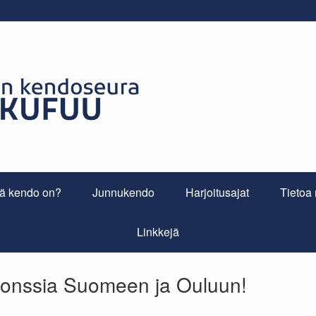
tä kendo on?
Junnukendo
Harjoitusajat
Tietoa
Linkkejä
onssia Suomeen ja Ouluun!