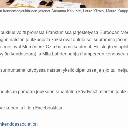
 kendomaajoukkueen jäsenet Susanna Kankare, Laura Ylitalo, Marita Kauppi
.
kkue voitti pronssia Frankfurtissa järjestetyssä Euroopan Mes
ngen naisten joukkueesta kaksi ovat oululaiset seuramme jäsene
jäsenet ovat Mercédesz Czimbalmos (kapteeni, Helsingin yliopis
ylän kendoseura) ja Mila Lahdenpohja (Tampereen kendoseur
 sunnuntaina käydyssä naisten yksilökilpailussa ja sijoittui nel
ahdeksan parhaan joukkoon lauantaina käydyssä miesten joukk
 joukkueen ja liiton Facebookista.
hkendoassociation