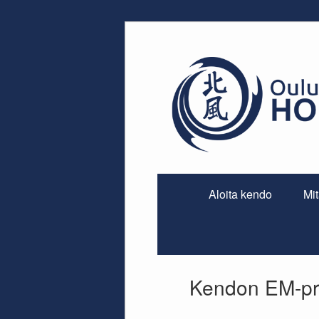
Skip
to
content
Aloita kendo
Mi
Kendon EM-pr