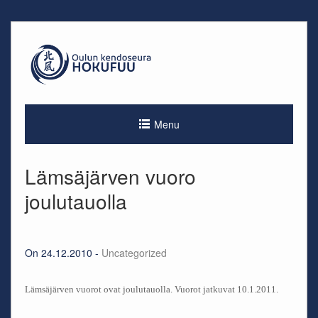
Skip
to
content
Menu
Lämsäjärven vuoro
joulutauolla
On 24.12.2010 -
Uncategorized
Lämsäjärven vuorot ovat joulutauolla. Vuorot jatkuvat 10.1.2011.