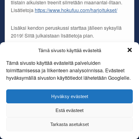
tiistain aikuisten treenit siirretään maanantai-iltaan.
Lisätietoja
https://www.hokufuu.com/harjoitukset/
Lisäksi kendon peruskussi starttaa jälleen syksyllä
2019! Siitä julkaistaan lisätietoja pian.
Tämä sivusto käyttää evästeitä
Comments are Disabled
Tämä sivusto käyttää evästeitä palveluiden
toimittamisessa ja liikenteen analysoinnissa. Evästeet
hyväksymällä sivuston käyttötiedot lähetetään Googlelle.
Copyright Oulun kendoseura Hokufuu ry
Hyväksy evästeet
Theme By
SiteOrigin
Estä evästeet
Tarkasta asetukset