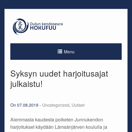
Skip
to
content
Menu
Syksyn uudet harjoitusajat
julkaistu!
On 07.08.2019 -
Uncategorized
,
Uutiset
Aiemmasta kaudesta poiketen Junnukendon
harjoitukset käydään Lämsänjärven koululla ja