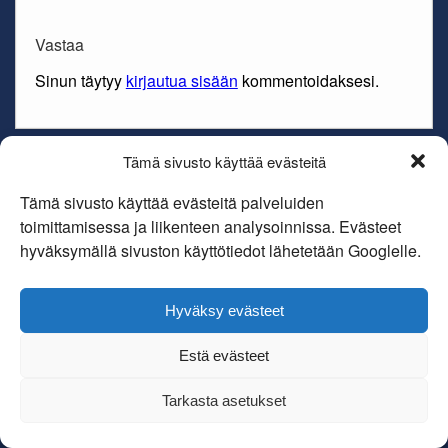
Vastaa
Sinun täytyy
kirjautua sisään
kommentoidaksesi.
Tämä sivusto käyttää evästeitä
Copyright Oulun kendoseura Hokufuu ry
Theme By
SiteOrigin
Tämä sivusto käyttää evästeitä palveluiden
toimittamisessa ja liikenteen analysoinnissa. Evästeet
hyväksymällä sivuston käyttötiedot lähetetään Googlelle.
Hyväksy evästeet
Estä evästeet
Tarkasta asetukset