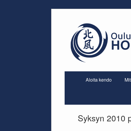
Skip
to
content
Aloita kendo
Mi
Syksyn 2010 p