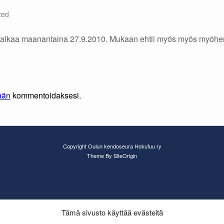
zed
 alkaa maanantaina 27.9.2010. Mukaan ehtii myös myös myöhem
ään
kommentoidaksesi.
Copyright Oulun kendoseura Hokufuu ry
Theme By
SiteOrigin
Tämä sivusto käyttää evästeitä