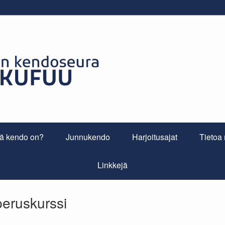
tä kendo on?
Junnukendo
Harjoitusajat
Tietoa
Linkkejä
eruskurssi